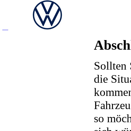
Absch
Sollten 
die Situ
kommen,
Fahrzeu
so möch